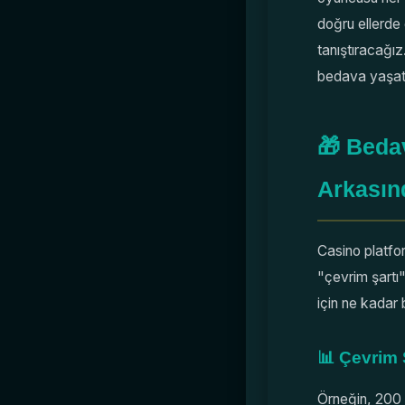
doğru ellerde 
tanıştıracağız
bedava yaşa
🎁 Beda
Arkasın
Casino platfo
"çevrim şartı
için ne kadar 
📊 Çevrim 
Örneğin, 200 