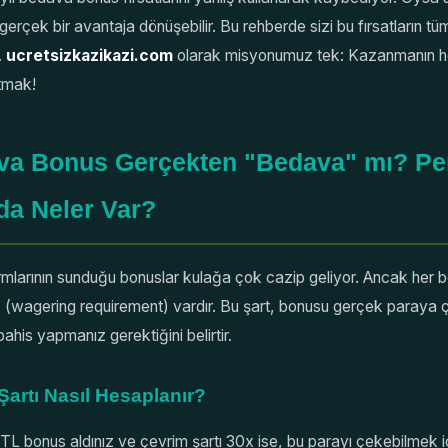
gerçek bir avantaja dönüşebilir. Bu rehberde sizi bu fırsatların tüm 
.
ucretsizkazikazi.com
olarak misyonumuz tek: Kazanmanın h
tmak!
va Bonus Gerçekten "Bedava" mı? Pe
da Neler Var?
rmlarının sunduğu bonuslar kulağa çok cazip geliyor. Ancak her b
" (wagering requirement) vardır. Bu şart, bonusu gerçek paraya 
bahis yapmanız gerektiğini belirtir.
Şartı Nasıl Hesaplanır?
TL bonus aldınız ve çevrim şartı 30x ise, bu parayı çekebilmek i