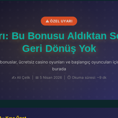
⚠️ ÖZEL UYARI
rı: Bu Bonusu Aldıktan S
Geri Dönüş Yok
onuslar, ücretsiz casino oyunları ve başlangıç oyuncuları içi
burada
✍️ Ali Çelik | 📅 5 Nisan 2026 | ⏱️ Okuma süresi: ~9 dk
R – Kısa Özet