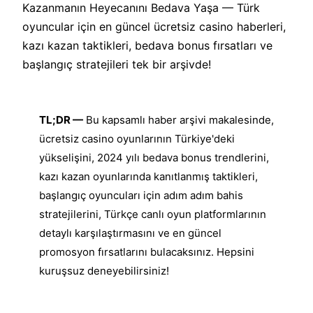
Kazanmanın Heyecanını Bedava Yaşa — Türk
oyuncular için en güncel ücretsiz casino haberleri,
kazı kazan taktikleri, bedava bonus fırsatları ve
başlangıç stratejileri tek bir arşivde!
TL;DR —
Bu kapsamlı haber arşivi makalesinde,
ücretsiz casino oyunlarının Türkiye'deki
yükselişini, 2024 yılı bedava bonus trendlerini,
kazı kazan oyunlarında kanıtlanmış taktikleri,
başlangıç oyuncuları için adım adım bahis
stratejilerini, Türkçe canlı oyun platformlarının
detaylı karşılaştırmasını ve en güncel
promosyon fırsatlarını bulacaksınız. Hepsini
kuruşsuz deneyebilirsiniz!