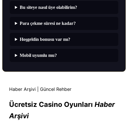
Bu siteye nasıl üye olabilirim?
Para çekme süresi ne kadar?
Hoşgeldin bonusu var mı?
Mobil uyumlu mu?
Haber Arşivi | Güncel Rehber
Ücretsiz Casino Oyunları
Haber
Arşivi