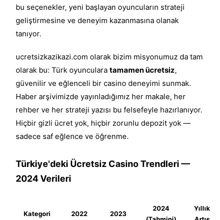
bu seçenekler, yeni başlayan oyuncuların strateji
geliştirmesine ve deneyim kazanmasına olanak
tanıyor.
ucretsizkazikazi.com olarak bizim misyonumuz da tam
olarak bu: Türk oyunculara
tamamen ücretsiz
,
güvenilir ve eğlenceli bir casino deneyimi sunmak.
Haber arşivimizde yayınladığımız her makale, her
rehber ve her strateji yazısı bu felsefeyle hazırlanıyor.
Hiçbir gizli ücret yok, hiçbir zorunlu depozit yok —
sadece saf eğlence ve öğrenme.
Türkiye'deki Ücretsiz Casino Trendleri —
2024 Verileri
2024
Yıllık
Kategori
2022
2023
(Tahmini)
Artış