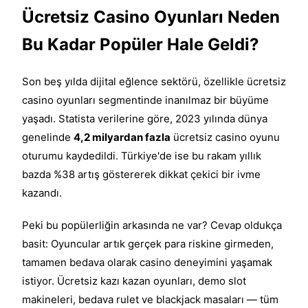
Ücretsiz Casino Oyunları Neden
Bu Kadar Popüler Hale Geldi?
Son beş yılda dijital eğlence sektörü, özellikle ücretsiz
casino oyunları segmentinde inanılmaz bir büyüme
yaşadı. Statista verilerine göre, 2023 yılında dünya
genelinde
4,2 milyardan fazla
ücretsiz casino oyunu
oturumu kaydedildi. Türkiye'de ise bu rakam yıllık
bazda %38 artış göstererek dikkat çekici bir ivme
kazandı.
Peki bu popülerliğin arkasında ne var? Cevap oldukça
basit: Oyuncular artık gerçek para riskine girmeden,
tamamen bedava olarak casino deneyimini yaşamak
istiyor. Ücretsiz kazı kazan oyunları, demo slot
makineleri, bedava rulet ve blackjack masaları — tüm