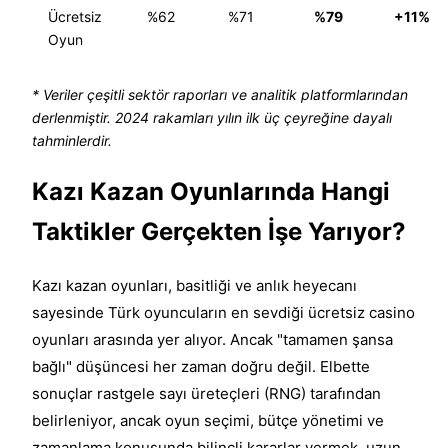
Ücretsiz
%62
%71
%79
+11%
Oyun
* Veriler çeşitli sektör raporları ve analitik platformlarından
derlenmiştir. 2024 rakamları yılın ilk üç çeyreğine dayalı
tahminlerdir.
Kazı Kazan Oyunlarında Hangi
Taktikler Gerçekten İşe Yarıyor?
Kazı kazan oyunları, basitliği ve anlık heyecanı
sayesinde Türk oyuncuların en sevdiği ücretsiz casino
oyunları arasında yer alıyor. Ancak "tamamen şansa
bağlı" düşüncesi her zaman doğru değil. Elbette
sonuçlar rastgele sayı üreteçleri (RNG) tarafından
belirleniyor, ancak oyun seçimi, bütçe yönetimi ve
zamanlama konusunda bilinçli kararlar vermek, uzun