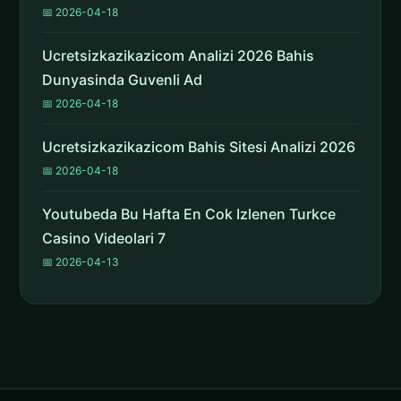
📅 2026-04-18
Ucretsizkazikazicom Analizi 2026 Bahis
Dunyasinda Guvenli Ad
📅 2026-04-18
Ucretsizkazikazicom Bahis Sitesi Analizi 2026
📅 2026-04-18
Youtubeda Bu Hafta En Cok Izlenen Turkce
Casino Videolari 7
📅 2026-04-13