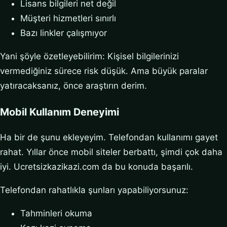
Lisans bilgileri net değil
Müşteri hizmetleri sınırlı
Bazı linkler çalışmıyor
Yani şöyle özetleyebilirim: Kişisel bilgilerinizi
vermediğiniz sürece risk düşük. Ama büyük paralar
yatıracaksanız, önce araştırın derim.
Mobil Kullanım Deneyimi
Ha bir de şunu ekleyeyim. Telefondan kullanımı gayet
rahat. Yıllar önce mobil siteler berbattı, şimdi çok daha
iyi. Ucretsizkazikazi.com da bu konuda başarılı.
Telefondan rahatlıkla şunları yapabiliyorsunuz:
Tahminleri okuma