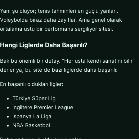
Yani şu oluyor; tenis tahminleri en güçlü yanları.
Voleybolda biraz daha zayıflar. Ama genel olarak
ortalama üstü bir performans sergiliyor sitesi.
Hangi Liglerde Daha Başarılı?
Bak bu önemli bir detay. "Her usta kendi sanatını bilir"
derler ya, bu site de bazı liglerde daha başarılı:
En başarılı oldukları ligler:
Türkiye Süper Lig
İngiltere Premier League
İspanya La Liga
NBA Basketbol