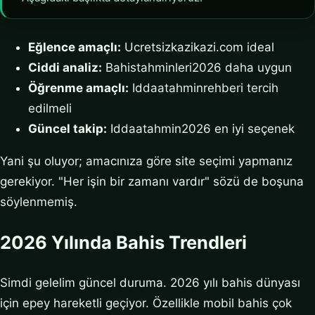
Eğlence amaçlı:
Ucretsizkazikazi.com ideal
Ciddi analiz:
Bahistahminleri2026 daha uygun
Öğrenme amaçlı:
Iddaatahminrehberi tercih
edilmeli
Güncel takip:
Iddaatahmin2026 en iyi seçenek
Yani şu oluyor; amacınıza göre site seçimi yapmanız
gerekiyor. "Her işin bir zamanı vardır" sözü de boşuna
söylenmemiş.
2026 Yılında Bahis Trendleri
Simdi gelelim güncel duruma. 2026 yılı bahis dünyası
için epey hareketli geçiyor. Özellikle mobil bahis çok