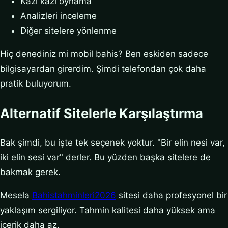
Kazı kazi oynama
Analizleri inceleme
Diğer sitelere yönlenme
Hiç denediniz mi mobil bahis? Ben eskiden sadece
bilgisayardan girerdim. Şimdi telefondan çok daha
pratik buluyorum.
Alternatif Sitelerle Karşılaştırma
Bak şimdi, bu işte tek seçenek yoktur. "Bir elin nesi var,
iki elin sesi var" derler. Bu yüzden başka sitelere de
bakmak gerek.
Mesela
Bahistahminleri2026
sitesi daha profesyonel bir
yaklaşım sergiliyor. Tahmin kalitesi daha yüksek ama
içerik daha az.