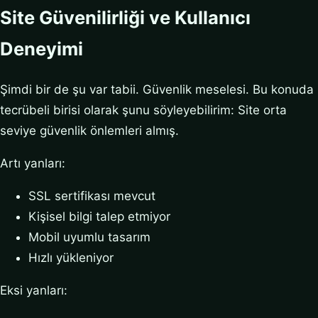
Site Güvenilirliği ve Kullanıcı
Deneyimi
Şimdi bir de şu var tabii. Güvenlik meselesi. Bu konuda
tecrübeli birisi olarak şunu söyleyebilirim: Site orta
seviye güvenlik önlemleri almış.
Artı yanları:
SSL sertifikası mevcut
Kişisel bilgi talep etmiyor
Mobil uyumlu tasarım
Hızlı yükleniyor
Eksi yanları: