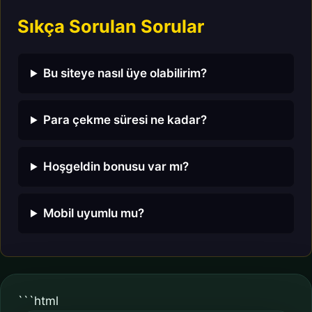
Sıkça Sorulan Sorular
Bu siteye nasıl üye olabilirim?
Para çekme süresi ne kadar?
Hoşgeldin bonusu var mı?
Mobil uyumlu mu?
```html