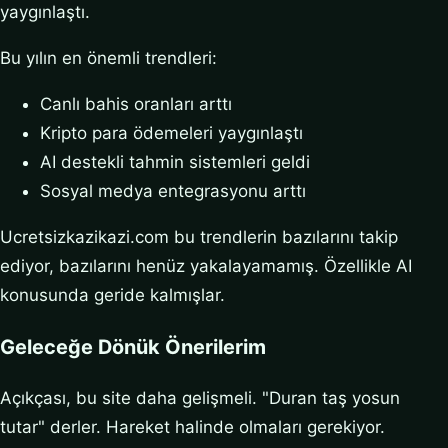
yaygınlaştı.
Bu yılın en önemli trendleri:
Canlı bahis oranları arttı
Kripto para ödemeleri yaygınlaştı
AI destekli tahmin sistemleri geldi
Sosyal medya entegrasyonu arttı
Ucretsizkazikazi.com bu trendlerin bazılarını takip
ediyor, bazılarını henüz yakalayamamış. Özellikle AI
konusunda geride kalmışlar.
Geleceğe Dönük Önerilerim
Açıkçası, bu site daha gelişmeli. "Duran taş yosun
tutar" derler. Hareket halinde olmaları gerekiyor.