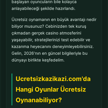
başlayan oyuncuların bile kolayca
anlayabileceği şekilde hazırlandı.
Ücretsiz oynamanın en büyük avantajı nedir
biliyor musunuz? Cebinizden tek kuruş
çıkmadan gerçek casino atmosferini
yaşayabilir, stratejilerinizi test edebilir ve
kazanma heyecanını deneyimleyebilirsiniz.
Gelin, 2026'nın en güncel bilgileriyle bu
dünyayı birlikte keşfedelim.
Ucretsizkazikazi.com'da
Hangi Oyunlar Ücretsiz
Oynanabiliyor?