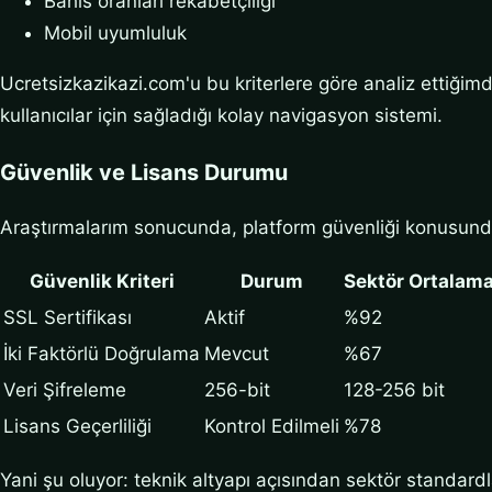
Bahis oranları rekabetçiliği
Mobil uyumluluk
Ucretsizkazikazi.com'u bu kriterlere göre analiz ettiğim
kullanıcılar için sağladığı kolay navigasyon sistemi.
Güvenlik ve Lisans Durumu
Araştırmalarım sonucunda, platform güvenliği konusunda 
Güvenlik Kriteri
Durum
Sektör Ortalama
SSL Sertifikası
Aktif
%92
İki Faktörlü Doğrulama
Mevcut
%67
Veri Şifreleme
256-bit
128-256 bit
Lisans Geçerliliği
Kontrol Edilmeli
%78
Yani şu oluyor: teknik altyapı açısından sektör standar