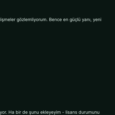
elişmeler gözlemliyorum. Bence en güçlü yanı, yeni
liyor. Ha bir de şunu ekleyeyim - lisans durumunu