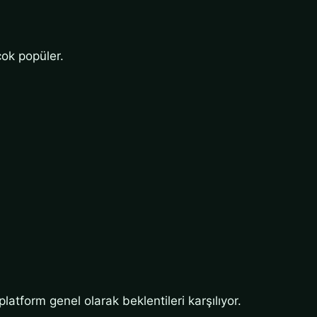
çok popüler.
atform genel olarak beklentileri karşılıyor.