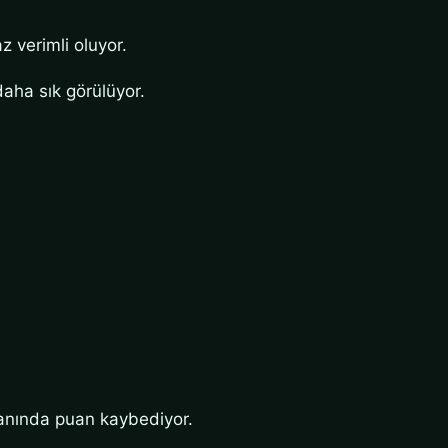
 verimli oluyor.
aha sık görülüyor.
oranında puan kaybediyor.