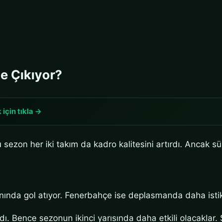
e Çıkıyor?
için tıkla →
 sezon her iki takım da kadro kalitesini artırdı. Ancak sü
nında gol atıyor. Fenerbahçe ise deplasmanda daha istikr
ı. Bence sezonun ikinci yarısında daha etkili olacaklar