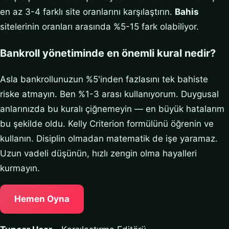
en az 3-4 farklı site oranlarını karşılaştırın.
Bahis
sitelerinin oranları arasında %5-15 fark olabiliyor.
Bankroll yönetiminde en önemli kural nedir?
Asla bankrollunuzun %5'inden fazlasını tek bahiste
riske atmayın. Ben %1-3 arası kullanıyorum. Duygusal
anlarınızda bu kuralı çiğnemeyin — en büyük hatalarım
bu şekilde oldu. Kelly Criterion formülünü öğrenin ve
kullanın. Disiplin olmadan matematik de işe yaramaz.
Uzun vadeli düşünün, hızlı zengin olma hayalleri
kurmayın.
Hemen Oyna