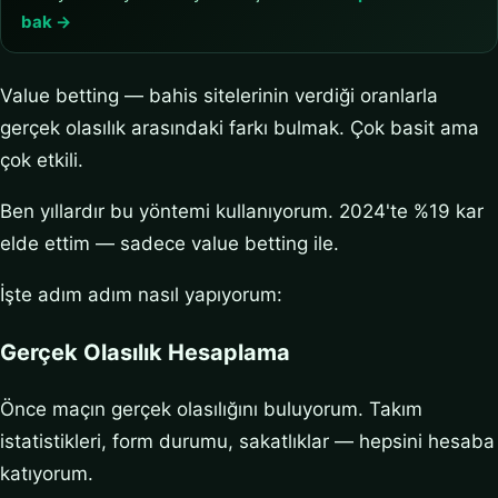
bak →
Value betting — bahis sitelerinin verdiği oranlarla
gerçek olasılık arasındaki farkı bulmak. Çok basit ama
çok etkili.
Ben yıllardır bu yöntemi kullanıyorum. 2024'te %19 kar
elde ettim — sadece value betting ile.
İşte adım adım nasıl yapıyorum:
Gerçek Olasılık Hesaplama
Önce maçın gerçek olasılığını buluyorum. Takım
istatistikleri, form durumu, sakatlıklar — hepsini hesaba
katıyorum.