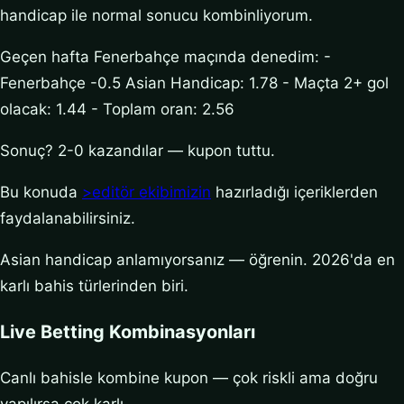
handicap ile normal sonucu kombinliyorum.
Geçen hafta Fenerbahçe maçında denedim: -
Fenerbahçe -0.5 Asian Handicap: 1.78 - Maçta 2+ gol
olacak: 1.44 - Toplam oran: 2.56
Sonuç? 2-0 kazandılar — kupon tuttu.
Bu konuda
>editör ekibimizin
hazırladığı içeriklerden
faydalanabilirsiniz.
Asian handicap anlamıyorsanız — öğrenin. 2026'da en
karlı bahis türlerinden biri.
Live Betting Kombinasyonları
Canlı bahisle kombine kupon — çok riskli ama doğru