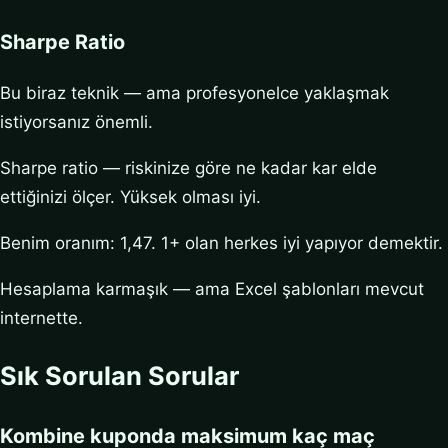
Sharpe Ratio
Bu biraz teknik — ama profesyonelce yaklaşmak
istiyorsanız önemli.
Sharpe ratio — riskinize göre ne kadar kar elde
ettiğinizi ölçer. Yüksek olması iyi.
Benim oranım: 1,47. 1+ olan herkes iyi yapıyor demektir.
Hesaplama karmaşık — ama Excel şablonları mevcut
internette.
Sık Sorulan Sorular
Kombine kuponda maksimum kaç maç