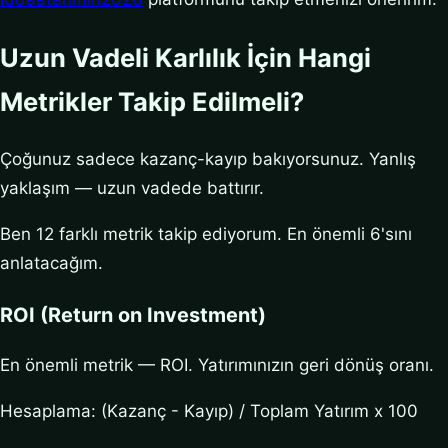
Uzun Vadeli Karlılık İçin Hangi
Metrikler Takip Edilmeli?
Çoğunuz sadece kazanç-kayıp bakıyorsunuz. Yanlış
yaklaşım — uzun vadede battırır.
Ben 12 farklı metrik takip ediyorum. En önemli 6'sını
anlatacağım.
ROI (Return on Investment)
En önemli metrik — ROI. Yatırımınızın geri dönüş oranı.
Hesaplama: (Kazanç - Kayıp) / Toplam Yatırım x 100