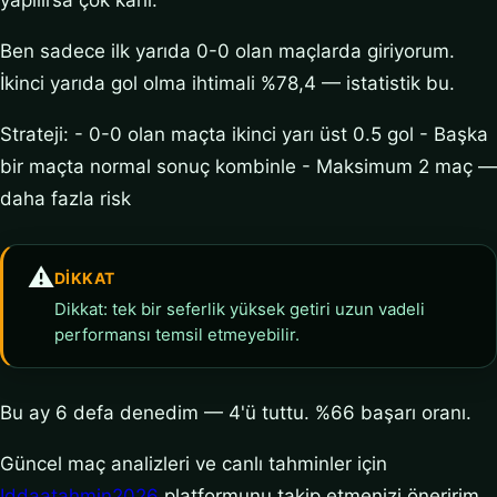
yapılırsa çok karlı.
Ben sadece ilk yarıda 0-0 olan maçlarda giriyorum.
İkinci yarıda gol olma ihtimali %78,4 — istatistik bu.
Strateji: - 0-0 olan maçta ikinci yarı üst 0.5 gol - Başka
bir maçta normal sonuç kombinle - Maksimum 2 maç —
daha fazla risk
⚠️
DIKKAT
Dikkat: tek bir seferlik yüksek getiri uzun vadeli
performansı temsil etmeyebilir.
Bu ay 6 defa denedim — 4'ü tuttu. %66 başarı oranı.
Güncel maç analizleri ve canlı tahminler için
Iddaatahmin2026
platformunu takip etmenizi öneririm.