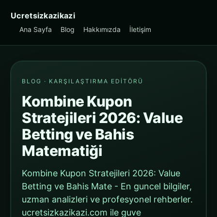
Ucretsizkazikazi
Ana Sayfa
Blog
Hakkımızda
İletişim
BLOG · KARŞILAŞTIRMA EDITÖRÜ
Kombine Kupon
Stratejileri 2026: Value
Betting ve Bahis
Matematiği
Kombine Kupon Stratejileri 2026: Value
Betting ve Bahis Mate - En guncel bilgiler,
uzman analizleri ve profesyonel rehberler.
ucretsizkazikazi.com ile guve