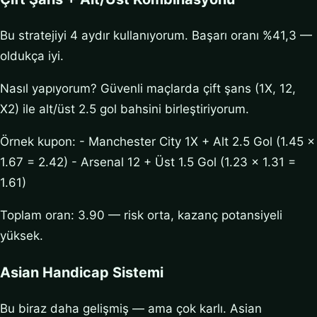
Bu stratejiyi 4 aydır kullanıyorum. Başarı oranı %41,3 —
oldukça iyi.
Nasıl yapıyorum? Güvenli maçlarda çift şans (1X, 12,
X2) ile alt/üst 2.5 gol bahsini birleştiriyorum.
Örnek kupon: - Manchester City 1X + Alt 2.5 Gol (1.45 x
1.67 = 2.42) - Arsenal 12 + Üst 1.5 Gol (1.23 x 1.31 =
1.61)
Toplam oran: 3.90 — risk orta, kazanç potansiyeli
yüksek.
Asian Handicap Sistemi
Bu biraz daha gelişmiş — ama çok karlı. Asian