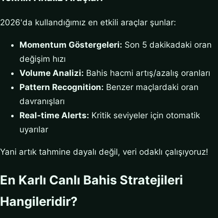
2026'da kullandığımız en etkili araçlar şunlar:
Momentum Göstergeleri:
Son 5 dakikadaki oran
değişim hızı
Volume Analizi:
Bahis hacmi artış/azalış oranları
Pattern Recognition:
Benzer maçlardaki oran
davranışları
Real-time Alerts:
Kritik seviyeler için otomatik
uyarılar
Yani artık tahmine dayalı değil, veri odaklı çalışıyoruz!
En Karlı Canlı Bahis Stratejileri
Hangileridir?