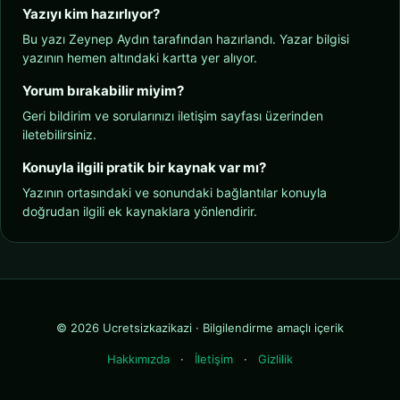
Yazıyı kim hazırlıyor?
Bu yazı Zeynep Aydın tarafından hazırlandı. Yazar bilgisi
yazının hemen altındaki kartta yer alıyor.
Yorum bırakabilir miyim?
Geri bildirim ve sorularınızı iletişim sayfası üzerinden
iletebilirsiniz.
Konuyla ilgili pratik bir kaynak var mı?
Yazının ortasındaki ve sonundaki bağlantılar konuyla
doğrudan ilgili ek kaynaklara yönlendirir.
© 2026 Ucretsizkazikazi · Bilgilendirme amaçlı içerik
Hakkımızda
·
İletişim
·
Gizlilik