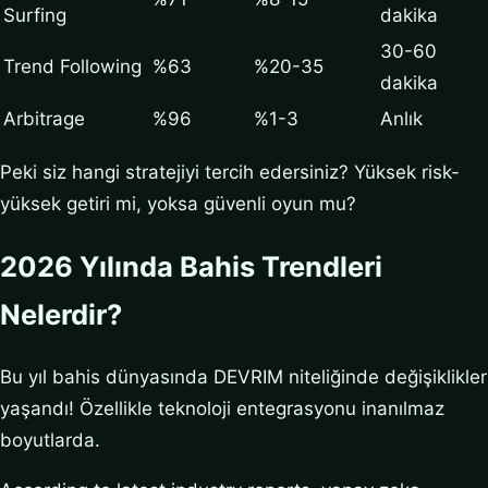
Surfing
dakika
30-60
Trend Following
%63
%20-35
dakika
Arbitrage
%96
%1-3
Anlık
Peki siz hangi stratejiyi tercih edersiniz? Yüksek risk-
yüksek getiri mi, yoksa güvenli oyun mu?
2026 Yılında Bahis Trendleri
Nelerdir?
Bu yıl bahis dünyasında DEVRIM niteliğinde değişiklikler
yaşandı! Özellikle teknoloji entegrasyonu inanılmaz
boyutlarda.