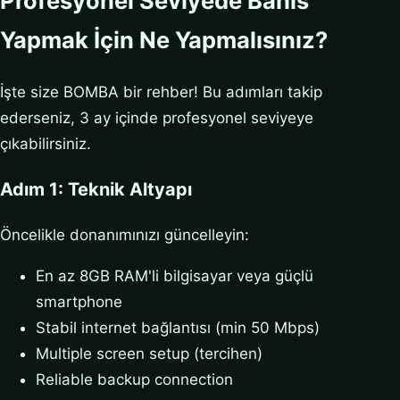
Profesyonel Seviyede Bahis
Yapmak İçin Ne Yapmalısınız?
İşte size BOMBA bir rehber! Bu adımları takip
ederseniz, 3 ay içinde profesyonel seviyeye
çıkabilirsiniz.
Adım 1: Teknik Altyapı
Öncelikle donanımınızı güncelleyin:
En az 8GB RAM'li bilgisayar veya güçlü
smartphone
Stabil internet bağlantısı (min 50 Mbps)
Multiple screen setup (tercihen)
Reliable backup connection