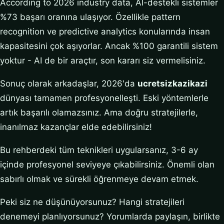
According to 2026 industry data, AI-destekli sistemler
%73 başarı oranına ulaşıyor. Özellikle pattern
recognition ve predictive analytics konularında insan
kapasitesini çok aşıyorlar. Ancak %100 garantili sistem
yoktur - AI de bir araçtır, son kararı siz vermelisiniz.
Sonuç olarak arkadaşlar, 2026'da
ucretsizkazikazi
dünyası tamamen profesyonelleşti. Eski yöntemlerle
artık başarılı olamazsınız. Ama doğru stratejilerle,
inanılmaz kazançlar elde edebilirsiniz!
Bu rehberdeki tüm teknikleri uygularsanız, 3-6 ay
içinde profesyonel seviyeye çıkabilirsiniz. Önemli olan
sabırlı olmak ve sürekli öğrenmeye devam etmek.
Peki siz ne düşünüyorsunuz? Hangi stratejileri
denemeyi planlıyorsunuz? Yorumlarda paylaşın, birlikte