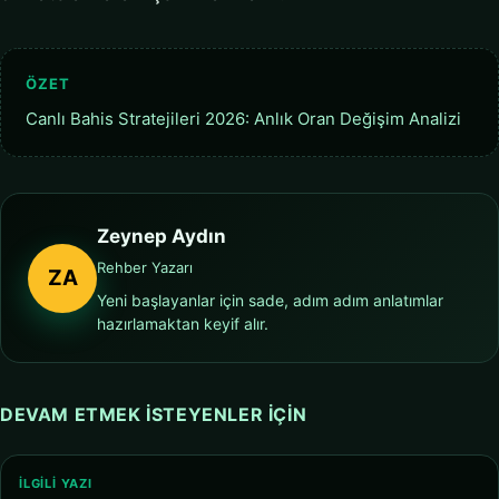
ÖZET
Canlı Bahis Stratejileri 2026: Anlık Oran Değişim Analizi
Zeynep Aydın
Rehber Yazarı
ZA
Yeni başlayanlar için sade, adım adım anlatımlar
hazırlamaktan keyif alır.
DEVAM ETMEK ISTEYENLER IÇIN
İLGILI YAZI