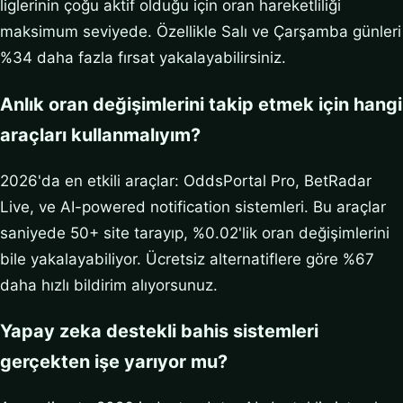
liglerinin çoğu aktif olduğu için oran hareketliliği
maksimum seviyede. Özellikle Salı ve Çarşamba günleri
%34 daha fazla fırsat yakalayabilirsiniz.
Anlık oran değişimlerini takip etmek için hangi
araçları kullanmalıyım?
2026'da en etkili araçlar: OddsPortal Pro, BetRadar
Live, ve AI-powered notification sistemleri. Bu araçlar
saniyede 50+ site tarayıp, %0.02'lik oran değişimlerini
bile yakalayabiliyor. Ücretsiz alternatiflere göre %67
daha hızlı bildirim alıyorsunuz.
Yapay zeka destekli bahis sistemleri
gerçekten işe yarıyor mu?