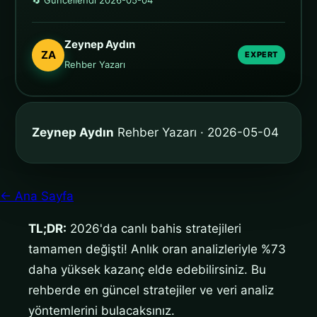
🔄 Güncellendi 2026-05-04
Zeynep Aydın
ZA
EXPERT
Rehber Yazarı
Zeynep Aydın
Rehber Yazarı · 2026-05-04
← Ana Sayfa
TL;DR:
2026'da canlı bahis stratejileri
tamamen değişti! Anlık oran analizleriyle %73
daha yüksek kazanç elde edebilirsiniz. Bu
rehberde en güncel stratejiler ve veri analiz
yöntemlerini bulacaksınız.