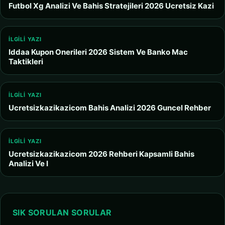
Futbol Xg Analizi Ve Bahis Stratejileri 2026 Ucretsiz Kazi
İLGILI YAZI
Iddaa Kupon Onerileri 2026 Sistem Ve Banko Mac
Taktikleri
İLGILI YAZI
Ucretsizkazikazicom Bahis Analizi 2026 Guncel Rehber
İLGILI YAZI
Ucretsizkazikazicom 2026 Rehberi Kapsamli Bahis
Analizi Ve I
SIK SORULAN SORULAR