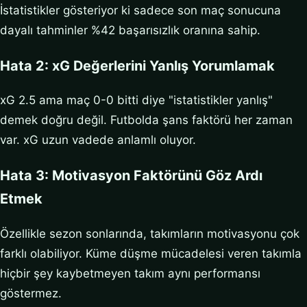
İstatistikler gösteriyor ki sadece son maç sonucuna
dayalı tahminler %42 başarısızlık oranına sahip.
Hata 2: xG Değerlerini Yanlış Yorumlamak
xG 2.5 ama maç 0-0 bitti diye "istatistikler yanlış"
demek doğru değil. Futbolda şans faktörü her zaman
var. xG uzun vadede anlamlı oluyor.
Hata 3: Motivasyon Faktörünü Göz Ardı
Etmek
Özellikle sezon sonlarında, takımların motivasyonu çok
farklı olabiliyor. Küme düşme mücadelesi veren takımla
hiçbir şey kaybetmeyen takım aynı performansı
göstermez.