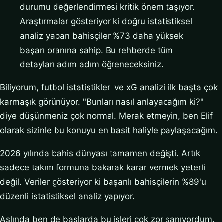
durumu değerlendirmesi kritik önem taşıyor.
Araştırmalar gösteriyor ki doğru istatistiksel
analiz yapan bahisçiler %73 daha yüksek
başarı oranına sahip. Bu rehberde tüm
detayları adım adım öğreneceksiniz.
Biliyorum, futbol istatistikleri ve xG analizi ilk başta çok
karmaşık görünüyor. "Bunları nasıl anlayacağım ki?"
diye düşünmeniz çok normal. Merak etmeyin, ben Elif
olarak sizinle bu konuyu en basit haliyle paylaşacağım.
2026 yılında bahis dünyası tamamen değişti. Artık
sadece takım formuna bakarak karar vermek yeterli
değil. Veriler gösteriyor ki başarılı bahisçilerin %89'u
düzenli istatistiksel analiz yapıyor.
Aslında ben de başlarda bu işleri çok zor sanıyordum.