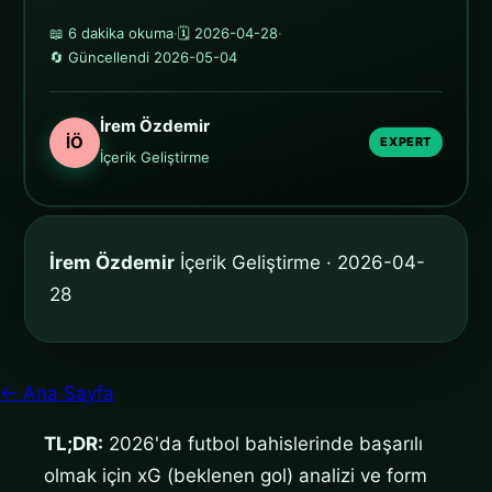
📖 6 dakika okuma
·
🗓️ 2026-04-28
·
🔄 Güncellendi 2026-05-04
İrem Özdemir
İÖ
EXPERT
İçerik Geliştirme
İrem Özdemir
İçerik Geliştirme · 2026-04-
28
← Ana Sayfa
TL;DR:
2026'da futbol bahislerinde başarılı
olmak için xG (beklenen gol) analizi ve form