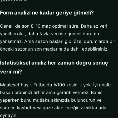
Form analizi ne kadar geriye gitmeli?
Genellikle son 8-10 maç optimal süre. Daha az veri
yanıltıcı olur, daha fazla veri ise güncel durumu
yansıtmaz. Ama sezon başları gibi özel durumlarda bir
önceki sezonun son maçlarını da dahil edebilirsiniz.
İstatistiksel analiz her zaman doğru sonuç
verir mi?
Maalesef hayır. Futbolda %100 kesinlik yok. İyi analiz
başarı oranınızı artırır ama garanti vermez. Bahis
yaparken bunu mutlaka aklınızda bulundurun ve
sadece kaybetmeyi göze alabileceğiniz miktarlarla
oynayın.