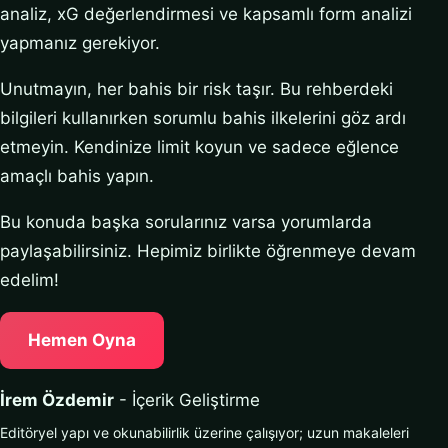
analiz, xG değerlendirmesi ve kapsamlı form analizi
yapmanız gerekiyor.
Unutmayın, her bahis bir risk taşır. Bu rehberdeki
bilgileri kullanırken sorumlu bahis ilkelerini göz ardı
etmeyin. Kendinize limit koyun ve sadece eğlence
amaçlı bahis yapın.
Bu konuda başka sorularınız varsa yorumlarda
paylaşabilirsiniz. Hepimiz birlikte öğrenmeye devam
edelim!
Hemen Oyna
İrem Özdemir
- İçerik Geliştirme
Editöryel yapı ve okunabilirlik üzerine çalışıyor; uzun makaleleri