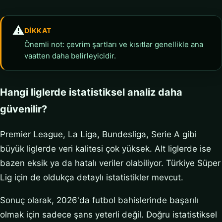
⚠️
DIKKAT
Önemli not: çevrim şartları ve kısıtlar genellikle ana
vaatten daha belirleyicidir.
Hangi liglerde istatistiksel analiz daha
güvenilir?
Premier League, La Liga, Bundesliga, Serie A gibi
büyük liglerde veri kalitesi çok yüksek. Alt liglerde ise
bazen eksik ya da hatalı veriler olabiliyor. Türkiye Süper
Lig için de oldukça detaylı istatistikler mevcut.
Sonuç olarak, 2026'da futbol bahislerinde başarılı
olmak için sadece şans yeterli değil. Doğru istatistiksel