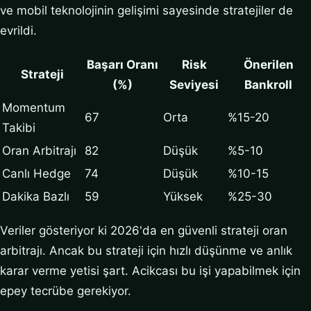
ve mobil teknolojinin gelişimi sayesinde stratejiler de
evrildi.
Başarı Oranı
Risk
Önerilen
Strateji
(%)
Seviyesi
Bankroll
Momentum
67
Orta
%15-20
Takibi
Oran Arbitrajı
82
Düşük
%5-10
Canlı Hedge
74
Düşük
%10-15
Dakika Bazlı
59
Yüksek
%25-30
Veriler gösteriyor ki 2026'da en güvenli strateji oran
arbitrajı. Ancak bu strateji için hızlı düşünme ve anlık
karar verme yetisi şart. Acikcası bu işi yapabilmek için
epey tecrübe gerekiyor.