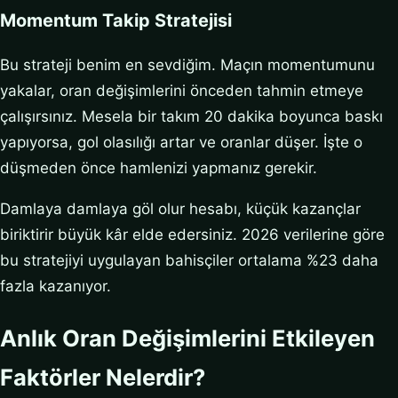
Momentum Takip Stratejisi
Bu strateji benim en sevdiğim. Maçın momentumunu
yakalar, oran değişimlerini önceden tahmin etmeye
çalışırsınız. Mesela bir takım 20 dakika boyunca baskı
yapıyorsa, gol olasılığı artar ve oranlar düşer. İşte o
düşmeden önce hamlenizi yapmanız gerekir.
Damlaya damlaya göl olur hesabı, küçük kazançlar
biriktirir büyük kâr elde edersiniz. 2026 verilerine göre
bu stratejiyi uygulayan bahisçiler ortalama %23 daha
fazla kazanıyor.
Anlık Oran Değişimlerini Etkileyen
Faktörler Nelerdir?