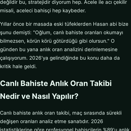
değildir bu, stratejidir diyorum hep. Acele ile acı çekilir
misali, aceleci bahisçi hep kaybeder.
Yıllar önce bir masada eski tüfeklerden Hasan abi bize
şunu demişti: "Oğlum, canlı bahiste oranları okumayı
bilmezsen, körün körü götürdüğü gibi olursun." O
günden bu yana anlık oran analizini derinlemesine
çalışıyorum. 2026'ya gelindiğinde bu konu daha da
kritik hale geldi.
Canlı Bahiste Anlık Oran Takibi
Nedir ve Nasıl Yapılır?
Canlı bahiste anlık oran takibi, maç sırasında sürekli
değişen oranları analiz etme sanatıdır. 2026
istatistiklerine göre profesyonel bahisçilerin %89'u anlık