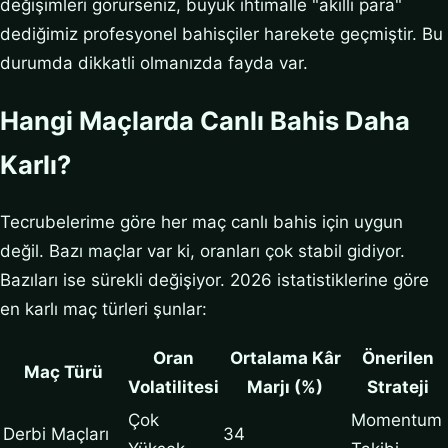
değişimleri görürseniz, büyük ihtimalle "akıllı para"
dediğimiz profesyonel bahisçiler harekete geçmiştir. Bu
durumda dikkatli olmanızda fayda var.
Hangi Maçlarda Canlı Bahis Daha
Karlı?
Tecrubelerime göre her maç canlı bahis için uygun
değil. Bazı maçlar var ki, oranları çok stabil gidiyor.
Bazıları ise sürekli değişiyor. 2026 istatistiklerine göre
en karlı maç türleri şunlar:
Oran
Ortalama Kâr
Önerilen
Maç Türü
Volatilitesi
Marjı (%)
Strateji
Çok
Momentum
Derbi Maçları
34