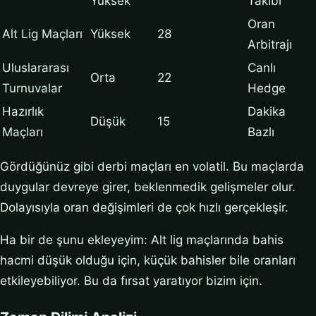
Yüksek
Takibi
Oran
Alt Lig Maçları
Yüksek
28
Arbitrajı
Uluslararası
Canlı
Orta
22
Turnuvalar
Hedge
Hazırlık
Dakika
Düşük
15
Maçları
Bazlı
Gördüğünüz gibi derbi maçları en volatil. Bu maçlarda
duygular devreye girer, beklenmedik gelişmeler olur.
Dolayısıyla oran değişimleri de çok hızlı gerçekleşir.
Ha bir de şunu ekleyeyim: Alt lig maçlarında bahis
hacmi düşük olduğu için, küçük bahisler bile oranları
etkileyebiliyor. Bu da fırsat yaratıyor bizim için.