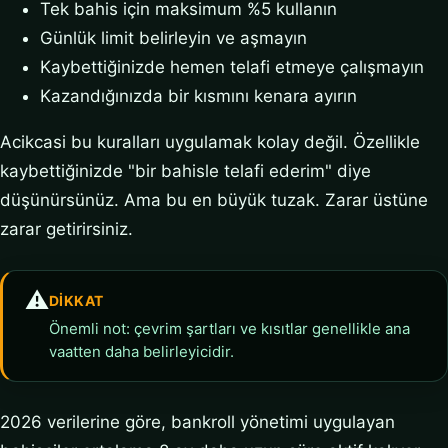
Tek bahis için maksimum %5 kullanın
Günlük limit belirleyin ve aşmayın
Kaybettiğinizde hemen telafi etmeye çalışmayın
Kazandığınızda bir kısmını kenara ayırın
Acikcasi bu kuralları uygulamak kolay değil. Özellikle
kaybettiğinizde "bir bahisle telafi ederim" diye
düşünürsünüz. Ama bu en büyük tuzak. Zarar üstüne
zarar getirirsiniz.
⚠️
DIKKAT
Önemli not: çevrim şartları ve kısıtlar genellikle ana
vaatten daha belirleyicidir.
2026 verilerine göre, bankroll yönetimi uygulayan