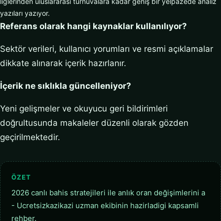
liglerinden uluslararası turnuvalara kadar geniş bir yelpazede analiz
yazıları yazıyor.
Referans olarak hangi kaynaklar kullanılıyor?
Sektör verileri, kullanıcı yorumları ve resmi açıklamalar
dikkate alınarak içerik hazırlanır.
İçerik ne sıklıkla güncelleniyor?
Yeni gelişmeler ve okuyucu geri bildirimleri
doğrultusunda makaleler düzenli olarak gözden
geçirilmektedir.
ÖZET
2026 canlı bahis stratejileri ile anlık oran değişimlerini a
- Ucretsizkazikazi uzman ekibinin hazirladigi kapsamli
rehber.