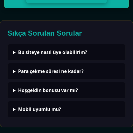
Sıkça Sorulan Sorular
Bu siteye nasıl üye olabilirim?
Para çekme süresi ne kadar?
Hoşgeldin bonusu var mı?
Mobil uyumlu mu?