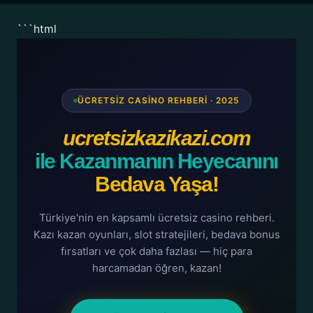
```html
ÜCRETSIZ CASINO REHBERI · 2025
ucretsizkazikazi.com
ile Kazanmanın Heyecanını
Bedava Yaşa!
Türkiye'nin en kapsamlı ücretsiz casino rehberi.
Kazı kazan oyunları, slot stratejileri, bedava bonus
fırsatları ve çok daha fazlası — hiç para
harcamadan öğren, kazan!