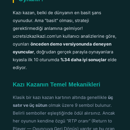
Kazı kazan, belki de dünyanın en basit şans
oyunudur. Ama "basit" olması, strateji
gerektirmediği anlamına gelmiyor!
ucretsizkazikazi.com'un kullanıcı analizlerine göre,
oyunları
önceden demo versiyonunda deneyen
oyuncular
, doğrudan gerçek parayla oynayanlara
kıyasla ilk 10 oturumda
%34 daha iyi sonuçlar
elde
ediyor.
Kazı Kazanın Temel Mekanikleri
Klasik bir kazı kazan kartının altında genellikle
üç
satır ve üç sütun
olmak üzere 9 sembol bulunur.
Belirli semboller eşleştiğinde ödül alırsınız. Ancak
her oyunun kendine özgü
"RTP oranı"
(Return to
Player — Oyuncuya Geri Dönüş) vardır ve bu oran